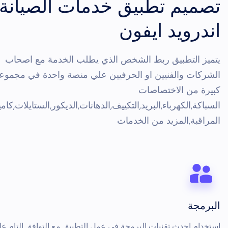
تصميم تطبيق خدمات الصيانة
اندرويد ايفون
يتميز التطبيق ربط الشخص الذي يطلب الخدمة مع اصحاب
الشركات والفنيين او الحرفيين علي منصة واحدة في مجموع
كبيرة من الاختصاصات
السباكة,الكهرباء,البريد,التكييف,الدهانات,الديكور,الستايلات,كام
المراقبة,المزيد من الخدمات
البرمجة
استخدام احدث تقنيات البرمجة في عمل التطبيق مع التوافق التام ع